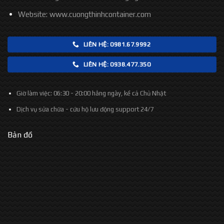
Website:
www.cuongthinhcontainer.com
LIÊN HỆ: 0981.67.9992
LIÊN HỆ: 0938.477.350
Giờ làm việc:
06:30 - 20:00 hằng ngày, kể cả Chủ Nhật
Dịch vụ sửa chữa - cứu hộ lưu động support
24/7
Bản đồ