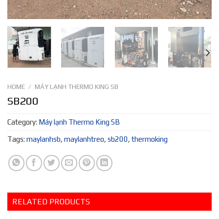
HOME
/
MÁY LẠNH THERMO KING SB
SB200
Category:
Máy lạnh Thermo King SB
Tags:
maylanhsb
,
maylanhtreo
,
sb200
,
thermoking
RELATED PRODUCTS