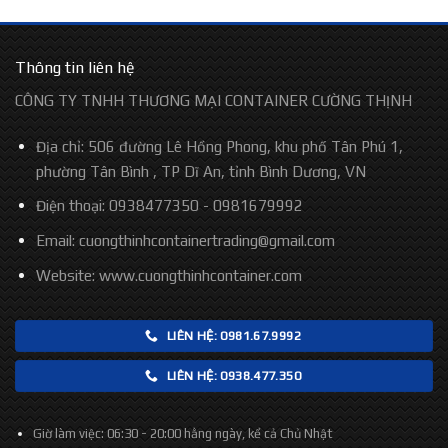
Thông tin liên hệ
CÔNG TY TNHH THƯƠNG MẠI CONTAINER CƯỜNG THỊNH
Địa chỉ: 506 đường Lê Hồng Phong, khu phố Tân Phú 1,
phường Tân Bình , TP Dĩ An, tỉnh Bình Dương, VN
Điện thoại: 0938477350 - 0981679992
Email: cuongthinhcontainertrading@gmail.com
Website:
www.cuongthinhcontainer.com
LIÊN HỆ: 0981.67.9992
LIÊN HỆ: 0938.477.350
Giờ làm việc:
06:30 - 20:00 hằng ngày, kể cả Chủ Nhật