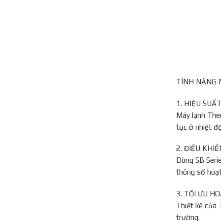
TÍNH NĂNG 
1. HIỆU SUẤ
Máy lạnh Ther
tục ở nhiệt độ
2. ĐIỀU KHI
Dòng SB Serie
thông số hoạt
3. TỐI ƯU H
Thiết kế của 
trường.