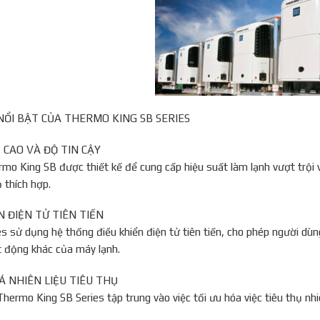
NỔI BẬT CỦA THERMO KING SB SERIES
T CAO VÀ ĐỘ TIN CẬY
mo King SB được thiết kế để cung cấp hiệu suất làm lạnh vượt trội 
 thích hợp.
ỂN ĐIỆN TỬ TIÊN TIẾN
s sử dụng hệ thống điều khiển điện tử tiên tiến, cho phép người dùng
 động khác của máy lạnh.
OÁ NHIÊN LIỆU TIÊU THỤ
Thermo King SB Series tập trung vào việc tối ưu hóa việc tiêu thụ nhi