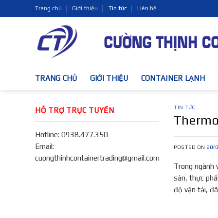
Skip
Trang chủ
Giới thiệu
Tin tức
Liên hệ
to
content
TRANG CHỦ
GIỚI THIỆU
CONTAINER LẠNH
TIN TỨC
HỖ TRỢ TRỰC TUYẾN
Thermo 
Hotline: 0938.477.350
Email:
POSTED ON
20/
cuongthinhcontainertrading@gmail.com
Trong ngành v
sản, thực phẩ
độ vận tải, đ