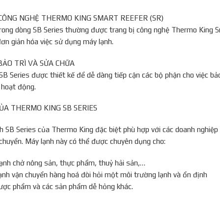
P CÔNG NGHỆ THERMO KING SMART REEFER (SR)
rong dòng SB Series thường được trang bị công nghệ Thermo King Sm
đơn giản hóa việc sử dụng máy lạnh.
BẢO TRÌ VÀ SỬA CHỮA
B Series được thiết kế để dễ dàng tiếp cận các bộ phận cho việc bảo
 hoạt động.
ỦA THERMO KING SB SERIES
h SB Series của Thermo King đặc biệt phù hợp với các doanh nghiệ
 chuyển. Máy lạnh này có thể được chuyên dụng cho:
lạnh chở nông sản, thực phẩm, thuỷ hải sản,…
lạnh vận chuyển hàng hoá đòi hỏi một môi trường lạnh và ổn định
ược phẩm và các sản phẩm dễ hỏng khác.