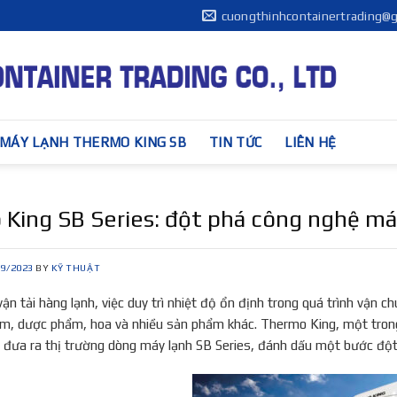
cuongthinhcontainertrading@
MÁY LẠNH THERMO KING SB
TIN TỨC
LIÊN HỆ
King SB Series: đột phá công nghệ máy
09/2023
BY
KỸ THUẬT
ận tải hàng lạnh, việc duy trì nhiệt độ ổn định trong quá trình vận 
m, dược phẩm, hoa và nhiều sản phẩm khác. Thermo King, một trong
ã đưa ra thị trường dòng máy lạnh SB Series, đánh dấu một bước đột