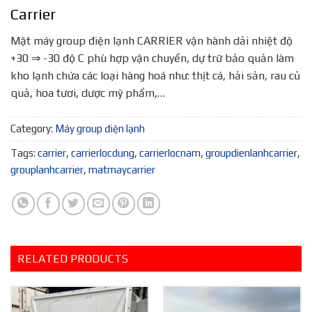
Carrier
Mặt máy group điện lạnh CARRIER vận hành dải nhiệt độ
+30 ⇒ -30 độ C phù hợp vận chuyển, dự trữ bảo quản làm
kho lạnh chứa các loại hàng hoá như: thịt cá, hải sản, rau củ
quả, hoa tươi, dược mỹ phẩm,…
Category:
Máy group điện lạnh
Tags:
carrier
,
carrierlocdung
,
carrierlocnam
,
groupdienlanhcarrier
,
grouplanhcarrier
,
matmaycarrier
RELATED PRODUCTS