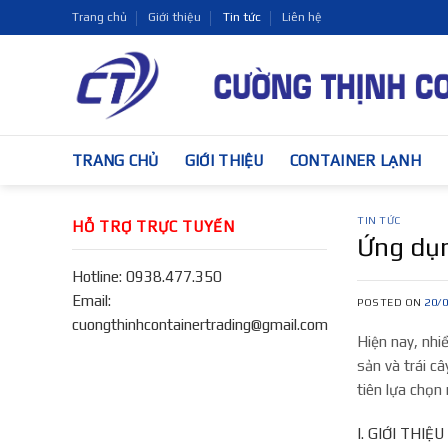
Skip
Trang chủ
Giới thiệu
Tin tức
Liên hệ
to
content
TRANG CHỦ
GIỚI THIỆU
CONTAINER LẠNH
TIN TỨC
HỖ TRỢ TRỰC TUYẾN
Ứng dụn
Hotline: 0938.477.350
Email:
POSTED ON
20/
cuongthinhcontainertrading@gmail.com
Hiện
nay, nhiề
sản và trái c
tiên lựa chọn
I. GIỚI THI