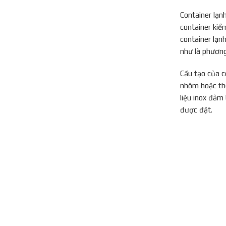
Container lạn
container kiể
container lạn
như là phương
Cấu tạo của c
nhôm hoặc thé
liệu inox đảm
được đặt.