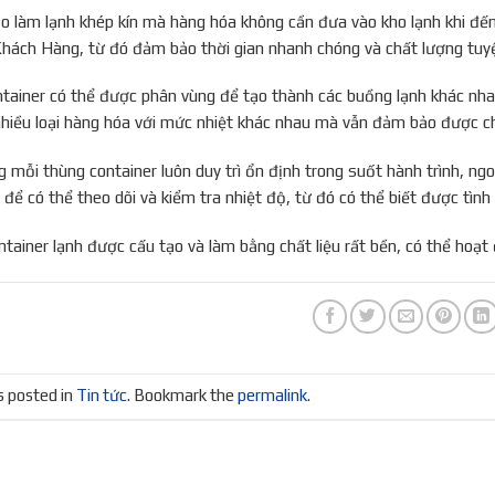
o làm lạnh khép kín mà hàng hóa không cần đưa vào kho lạnh khi đế
Khách Hàng, từ đó đảm bảo thời gian nhanh chóng và chất lượng tuyệ
tainer có thể được phân vùng để tạo thành các buồng lạnh khác nhau
nhiều loại hàng hóa với mức nhiệt khác nhau mà vẫn đảm bảo được ch
 mỗi thùng container luôn duy trì ổn định trong suốt hành trình, ngo
 để có thể theo dõi và kiểm tra nhiệt độ, từ đó có thể biết được tìn
ntainer lạnh được cấu tạo và làm bằng chất liệu rất bền, có thể hoạt
s posted in
Tin tức
. Bookmark the
permalink
.