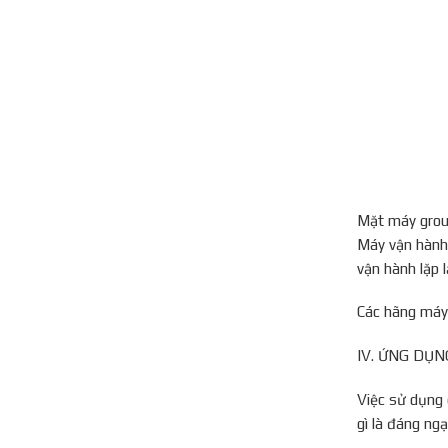
Mặt máy group
Máy vận hành 
vận hành lặp l
Các hãng máy 
IV. ỨNG DỤ
Việc sử dụng 
gì là đáng ng