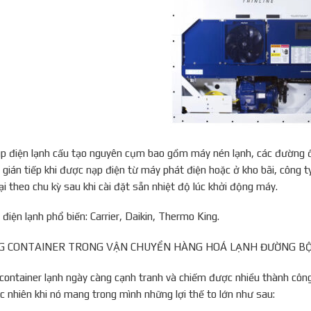
 điện lạnh cấu tạo nguyên cụm bao gồm máy nén lạnh, các đường ống d
gián tiếp khi được nạp điện từ máy phát điện hoặc ở kho bãi, công ty
ại theo chu kỳ sau khi cài đặt sẵn nhiệt độ lúc khởi động máy.
điện lạnh phổ biến: Carrier, Daikin, Thermo King.
NG CONTAINER TRONG VẬN CHUYỂN HÀNG HOÁ LẠNH ĐƯỜNG B
container lạnh ngày càng cạnh tranh và chiếm được nhiều thành công
ạc nhiên khi nó mang trong mình những lợi thế to lớn như sau: