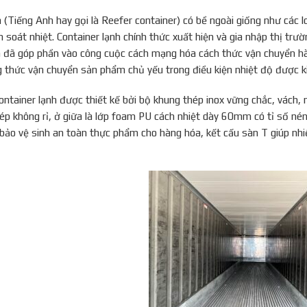
h (Tiếng Anh hay gọi là Reefer container) có bề ngoài giống như các 
m soát nhiệt. Container lạnh chính thức xuất hiện và gia nhập thị tr
h đã góp phần vào công cuộc cách mạng hóa cách thức vận chuyển hà
 thức vận chuyển sản phẩm chủ yếu trong điều kiện nhiệt độ được k
ontainer lạnh được thiết kế bởi bộ khung thép inox vững chắc, vách, 
p không rỉ, ở giữa là lớp foam PU cách nhiệt dày 60mm có tỉ số nén 
 bảo vệ sinh an toàn thực phẩm cho hàng hóa, kết cấu sàn T giúp nhi