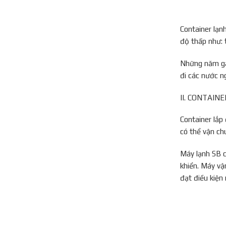
Container lạn
độ thấp như: t
Những năm gần
đi các nước n
II. CONTAIN
Container lắp
có thể vận ch
Máy lạnh SB c
khiển. Máy vậ
đạt điều kiện