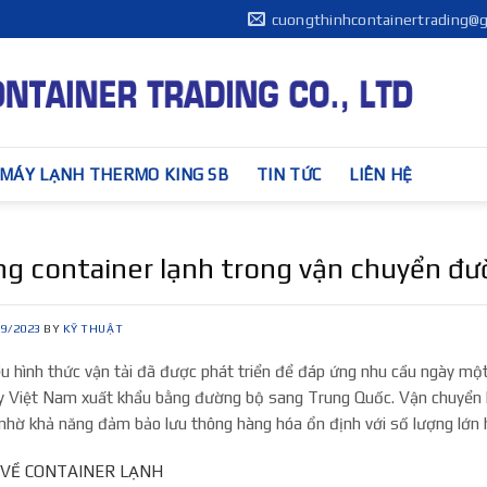
cuongthinhcontainertrading@
MÁY LẠNH THERMO KING SB
TIN TỨC
LIÊN HỆ
g container lạnh trong vận chuyển đư
09/2023
BY
KỸ THUẬT
u hình thức vận tải đã được phát triển để đáp ứng nhu cầu ngày một
ây Việt Nam xuất khẩu bằng đường bộ sang Trung Quốc. Vận chuyển 
 nhờ khả năng đảm bảo lưu thông hàng hóa ổn định với số lượng lớn h
ỆU VỀ CONTAINER LẠNH