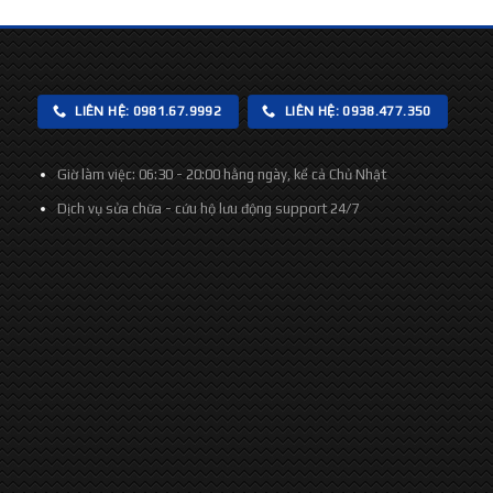
LIÊN HỆ: 0981.67.9992
LIÊN HỆ: 0938.477.350
Giờ làm việc:
06:30 - 20:00 hằng ngày, kể cả Chủ Nhật
Dịch vụ sửa chữa - cứu hộ lưu động support
24/7