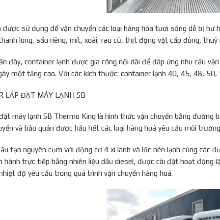
h được sử dụng để vận chuyển các loại hàng hóa tươi sống dễ bị hư 
hanh long, sầu riêng, mít, xoài, rau củ, thịt động vật cấp đông, thuỷ 
 đây, container lạnh được gia công nối dài để đáp ứng nhu cầu vậ
gày một tăng cao. Với các kích thước: container lạnh 40, 45, 48, 50,
ER LẮP ĐẶT MÁY LẠNH SB
 đặt máy lạnh SB Thermo King là hình thức vận chuyển bằng đường b
uyển và bảo quản được hầu hết các loại hàng hoá yêu cầu môi trường
ấu tạo nguyên cụm với động cơ 4 xi lanh và lốc nén lạnh cùng các đườ
n hành trực tiếp bằng nhiên liệu dầu diesel, được cài đặt hoạt động l
 nhiệt độ yêu cầu trong quá trình vận chuyển hàng hoá.