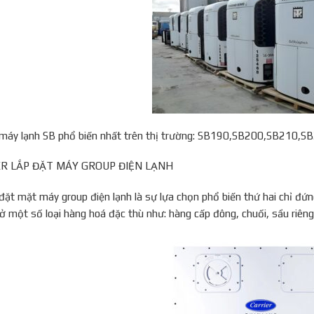
máy lạnh SB phổ biến nhất trên thị trường: SB190,SB200,SB210,
NER LẮP ĐẶT MÁY GROUP ĐIỆN LẠNH
 đặt mặt máy group điện lạnh là sự lựa chọn phổ biến thứ hai chỉ đ
ở một số loại hàng hoá đặc thù như: hàng cấp đông, chuối, sầu riên