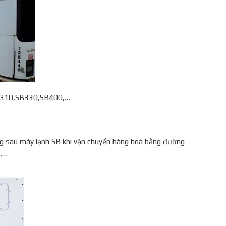
SB310,SB330,SB400,…
ứng sau máy lạnh SB khi vận chuyển hàng hoá bằng đường
g,…